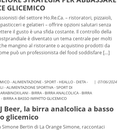
CE GLICEMICO
ssionisti del settore Ho.Re.Ca. – ristoratori, pizzaioli,
 pasticceri e gelatieri – offrire opzioni salutari senza
ere il gusto è una sfida costante. Il controllo della
ostprandiale è diventato un tema centrale per molti
a che mangino al ristorante o acquistino prodotti da
ome può un professionista del food soddisfare […]
EMICO
-
ALIMENTAZIONE
-
SPORT
-
HEALLO
-
DIETA
-
07/06/2024
LI
-
ALIMENTAZIONE SPORTIVA
-
SPORT DI
-
ARABINOXILANI
-
BIRRA
-
BIRRA ANALCOLICA
-
BIRRA
I
-
BIRRA A BASSO IMPATTO GLICEMICO
J Beer, la birra analcolica a basso
o glicemico
 a Simone Bertin di La Orange Simone, raccontaci