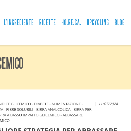
L’INGREDIENTE
RICETTE
HO.RE.CA.
UPCYCLING
BLOG
CEMICO
NDICE GLICEMICO
-
DIABETE
-
ALIMENTAZIONE
-
11/07/2024
TA
-
FIBRE SOLUBILI
-
BIRRA ANALCOLICA
-
BIRRA PER
RRA A BASSO IMPATTO GLICEMICO
-
ABBASSARE
EMICO
GLIORE STRATEGIA PER ABBASSARE