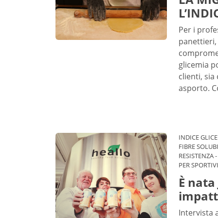
L’INDI
Per i profe
panettieri,
compromett
glicemia p
clienti, si
asporto. C
INDICE GLIC
FIBRE SOLUBI
RESISTENZA
PER SPORTIV
È nata 
impatt
Intervista