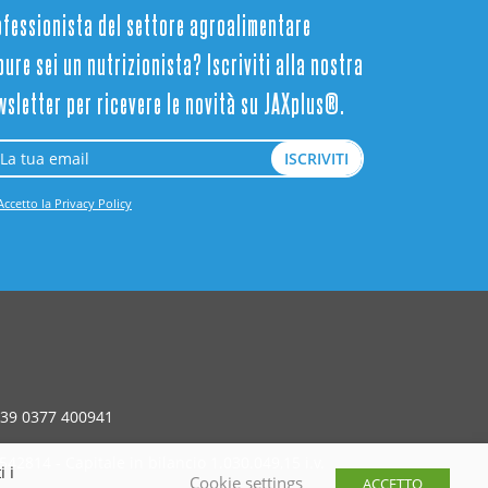
ofessionista del settore agroalimentare
ure sei un nutrizionista? Iscriviti alla nostra
wsletter per ricevere le novità su JAXplus®.
Accetto la Privacy Policy
 +39 0377 400941
2814 - Capitale in bilancio 1.030.049,15 i.v.
 i
Cookie settings
ACCETTO