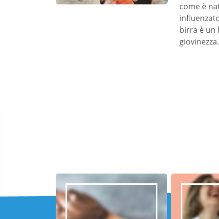
come è nat
influenzato
birra è un
giovinezza.