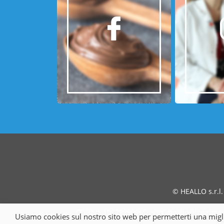
© HEALLO s.r.l.
CF/P.IVA 10579290965 - PEC heallo@legalmail.
Usiamo cookies sul nostro sito web per permetterti una miglior