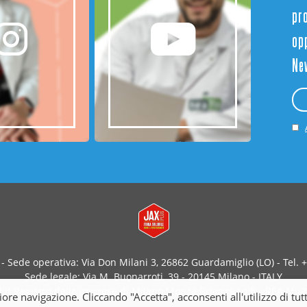
pr
opp
Ne
 - Sede operativa: Via Don Milani 3, 26862 Guardamiglio (LO) - Tel.
Sede legale: Via M. Buonarroti, 39 - 20145 Milano - ITALY
it Registro delle imprese di Milano Monza Brianza Lodi - REA MI-254
e navigazione. Cliccando "Accetta", acconsenti all'utilizzo di tutti