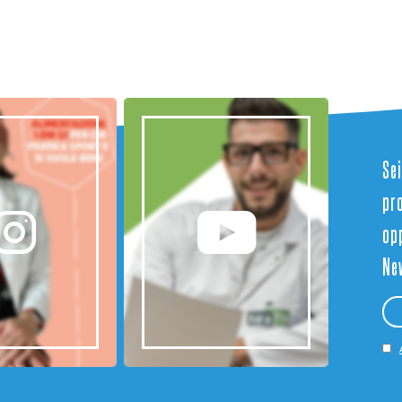
Sei
pr
opp
Ne