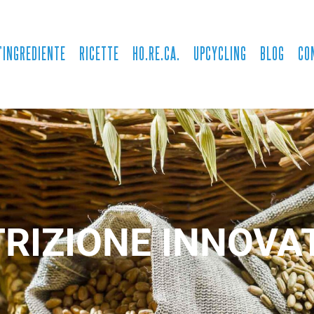
’INGREDIENTE
RICETTE
HO.RE.CA.
UPCYCLING
BLOG
CO
RIZIONE INNOVA