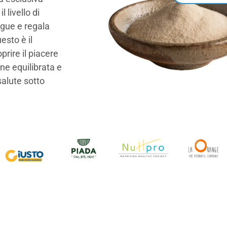
l livello di
gue e regala
esto è il
rire il piacere
ne equilibrata e
salute sotto