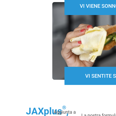
VI VIENE SON
VI SENTITE 
®
JAXplus
,
Aggiunta a
La nostra formul