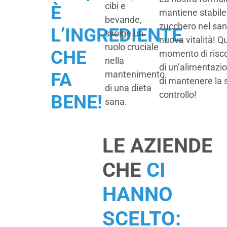
cibi e
È
mantiene stabile i
bevande,
zucchero nel san
L’INGREDIENTE
svolge un
nuova vitalità! Qu
ruolo cruciale
CHE
momento di riscop
nella
di un’alimentazio
mantenimento
FA
di mantenere la 
di una dieta
controllo!
BENE!
sana.
LE AZIENDE
CHE
CI
HANNO
SCELTO: