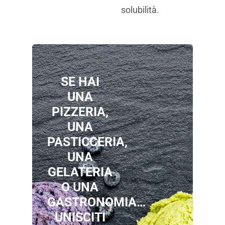
solubilità.
SE HAI
UNA
PIZZERIA,
UNA
PASTICCERIA,
UNA
GELATERIA
O UNA
GASTRONOMIA…
UNISCITI