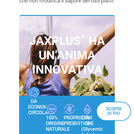
che non modifica il sapore dei tuoi piatti.
®
JAXPLUS
HA
UN’ANIMA
INNOVATIVA
DA
ECONOMIA
SCOPRI
CIRCOLARE
DI PIÙ
100%
PROPRIETÀ
LOW
ORIGINE
PREBIOTICHE
GI
NATURALE
(Glycemic