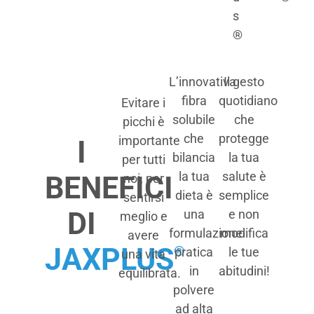
s
®
L’innovativa
Il gesto
fibra
quotidiano
Evitare i
solubile
che
picchi è
che
protegge
importante
I
bilancia
la tua
per tutti
la tua
salute è
BENEFICI
noi, per
dieta è
semplice
sentirsi
DI
una
e non
meglio e
formulazione
modifica
avere
JAXPLUS
®
pratica
le tue
una vita
in
abitudini!
equilibrata.
polvere
ad alta