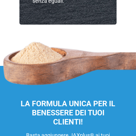
senza eguali.
LA FORMULA UNICA PER IL
BENESSERE DEI TUOI
CLIENTI!
Basta aggiungere JAXplus® ai tuoi