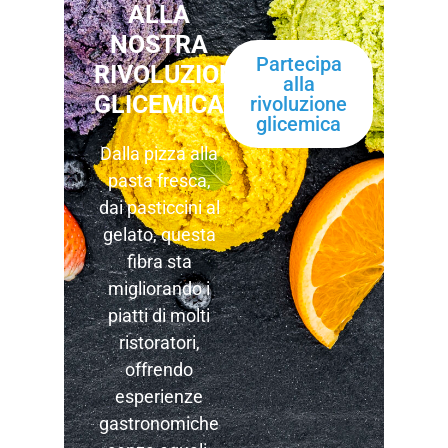
ALLA
NOSTRA
Partecipa
RIVOLUZIONE
alla
GLICEMICA!
rivoluzione
glicemica
Dalla pizza alla
pasta fresca,
dai pasticcini al
gelato, questa
fibra sta
migliorando i
piatti di molti
ristoratori,
offrendo
esperienze
gastronomiche