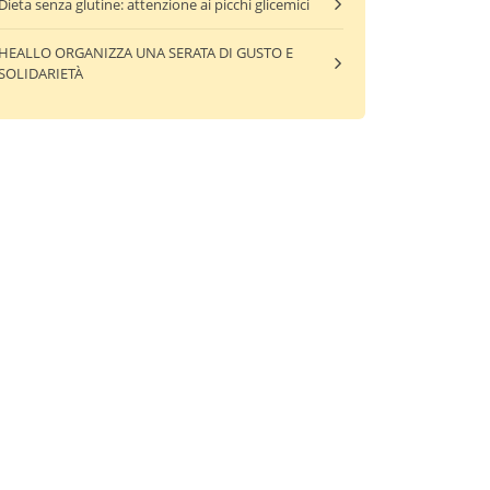
Dieta senza glutine: attenzione ai picchi glicemici
HEALLO ORGANIZZA UNA SERATA DI GUSTO E
SOLIDARIETÀ