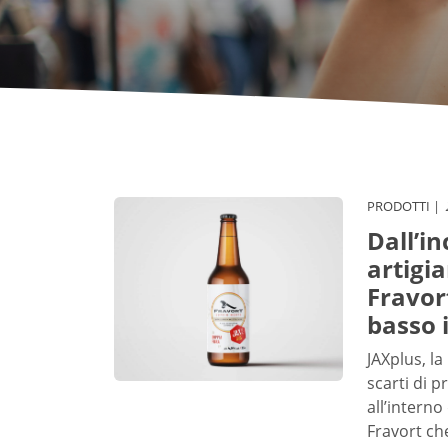
PRODOTTI
Dall’in
artigia
Fravor
basso 
JAXplus, la
scarti di 
all’intern
Fravort che