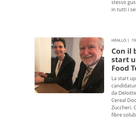
stesso gus
in tutti i 
HEALLO
19
Con il 
start 
Food T
La start up
candidatur
da Deloitt
Cereal Doc
Zuccheri. G
fibre solub