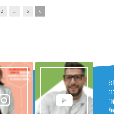
2
…
5
6
Sei
pr
opp
Ne