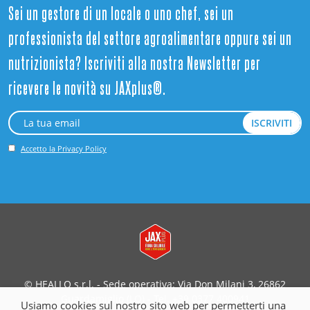
Sei un gestore di un locale o uno chef, sei un
professionista del settore agroalimentare oppure sei un
nutrizionista? Iscriviti alla nostra Newsletter per
ricevere le novità su JAXplus®.
Accetto la Privacy Policy
© HEALLO s.r.l. - Sede operativa: Via Don Milani 3, 26862
Guardamiglio (LO) - Tel. +39 0377 400941
Usiamo cookies sul nostro sito web per permetterti una